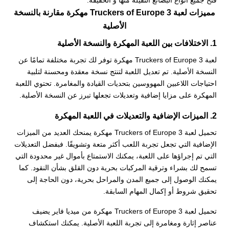
فتح جميع انواع البضائع التقيلة منها و الخفيفة.
مميزات لعبة Truckers of Europe 3 مهكرة مقارنة بالنسخة
الأصلية
1. الاختلافات بين اللعبة المهكرة والنسخة الأصلية
لعبة Truckers of Europe 3 مهكرة توفر لك تجربة مختلفة تمامًا عن
النسخة الأصلية. تم تعديل اللعبة لتنتج نسخة معقدة ومحسنة لتلبية
احتياجات اللاعبين المهووسين بتحديات القيادة والمغامرة. تحتوي اللعبة
المهكرة على مزايا إضافية وتعديلات تجعلها تبرز عن النسخة الأصلية.
2. الميزات الإضافية والتعديلات في اللعبة المهكرة
تحميل لعبة Truckers of Europe 3 مهكرة يمنحك العديد من الميزات
الإضافية التي تجعل تجربة اللعب أكثر متعة وتشويقًا. فبفضل التعديلات
التي تم إجراؤها على اللعبة، يمكنك الاستمتاع بأموال غير محدودة التي
تسمح لك بشراء وترقية المركبات بحرية دون القلق بشأن النقود. كما
يمكنك الوصول إلى جميع المدن والمراحل بحرية، دون الحاجة إلى
تحقيق شروط أو إكمال المهام السابقة.
تحميل لعبة Truckers of Europe 3 مهكرة من ميديا فاير يضيف
عناصر إثارة ومغامرة إلى تجربة اللعبة الأصلية. يمكنك استكشاف