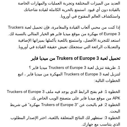
العديد من الميزات المختلفة وتجربة العمليات والمهارات الخاصة
بالقيادة دون أي قيود. استمتع بالحرية الكاملة لقيادة شاحناتك
واستكشاف العالم المفتوح في أوروبا.
إذا كنت من محبي ألعاب القيادة والمغامرة، فإن تحميل لعبة Truckers
of Europe 3 مهكرة من موقع ميديا فاير هو الخيار المثالي بالنسبة لك.
استعد للتجربة الأفضل، واستمتع باللعبة بأكملها بميزاتها الإضافية
والتعديلات الرائعة التي ستجعلك تعيش حقيقة القيادة في أوروبا.
تحميل لعبة Trukers of Europe 3 من ميديا فاير
1. طريقة تنزيل لعبة Truckers of Europe 3 ميديا فاير ؟
لتنزيل لعبة Truckers of Europe 3 المهكرة من ميديا فاير ، اتبع
الخطوات التالية:
الخطوة 1: قم بفتح الرابط الدي يوجد فيه ملف Truckers of Europe 3
APK من موقع ميديا فاير على متصفح الويب الخاص بك.
الخطوة 2: قم بالبحث عن “Trukers of Europe 3 مهكرة” في شريط
البحث.
الخطوة 3: ستظهر لك النتائج المتعلقة باللعبة، اختر الإصدار المطلوب
الذي يتناسب مع جهازك.