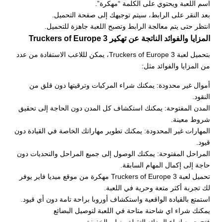
اسم اللعبة ويحتوي على الكلمة “مهكرة”.
بعد النقر على الرابط، سيتم توجيهك إلى صفحة التحميل.
انتظر حتى يتم معالجة الرابط وتصبح اللعبة جاهزة للتحميل.
المزايا والفوائد الناتجة عن تهكير Truckers of Europe 3
بتحميل لعبة Truckers of Europe 3، يمكن لللاعب الاستفادة من عدد
من المزايا والفوائد مثل:
أموال غير محدودة: يمكنك شراء المركبات وترقيتها دون قلق من
النقود.
المدن المفتوحة: يمكنك استكشاف كل المدن دون الحاجة إلى تحقيق
شروط معينة.
المهارات غير المحدودة: يمكنك تطوير مهاراتك الخاصة في القيادة دون
قيود.
المراحل المفتوحة: يمكنك الوصول إلى جميع المراحل والتحديات دون
حاجة إلى إكمال المهام السابقة.
تحميل لعبة Truckers of Europe 3 مهكرة من موقع ميديا فاير يوفر
لك تجربة أكثر متعة وحرية في اللعبة.
استمتع بالقيادة الواقعية واستكشاف أوروبا براحة تامة دون أي قيود.
يمكنك شراء اي شاحنة متاحة في اللعبة لتوصيل البضائع