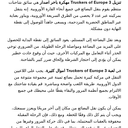
تنزيل Truckers of Europe 3 مهكرة باخر اصدار
هي سائق شاحنات
منتظم يقوم بنقل البضائع في جميع أنحاء القارة الأوروبية. إنه يتنقل
بمركبته عبر عدد لا يحصى من الطرق السريعة الأوروبية، ويناور بعناية
عبر المناطق الحضرية المزدحمة، ويسعى جاهداً للوصول إلى نقطة
النهاية دون مشكلة.
وبعد نقل البضاعة إلى المستلم، يعود السائق إلى نقطة البداية للحصول
على المزيد من البضاعة ومواصلة الرحلة الطويلة. من الضروري توخي
الحذر أثناء التعامل مع المركبات الأخرى، حيث أن وقوع حادث خطير
يمكن أن يؤدي إلى احتجاز الشرطة وإلحاق ضرر كبير بالشاحنة.
في
لعبة Truckers of Europe 3 اموال كثيرة
، يجب على اللاعبين
التنقل في مركبة كبيرة تحمل بضائع ثمينة عبر مجموعة متنوعة من
الدول الأوروبية. طريقة اللعب واضحة ومباشرة: قم بقيادة شاحنتك مع
الالتزام بجميع أنظمة المرور والبقاء يقظًا على محيطك في جميع
الأوقات.
يمكن أن يكون نقل البضائع من مكان إلى آخر مربحًا ويعزز سمعتك،
ويجب أن يتم كل ذلك وفقًا للخطة. ومع ذلك، فإن الرحلة المقبلة
محفوفة بالعقبات المحتملة، بما في ذلك حركة المرور وغيرها من
التحديات غير المتوقعة التي تتطلب قدرتك على التنقل الماهر للوصول