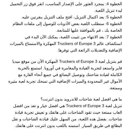
الخطوة 4: بمجرد العثور على الإصدار المناسب، انقر فوق زر التحميل
لبدء تنزيل اللعبة.
الخطوة 5: بعد اكتمال التنزيل، افتح ملف التنزيل بنقرتين عليه.
الخطوة 6: ستطلب اللعبة بعض الأذونات للوصول إلى ملفات النظام
الخاصة بك ، قم بالموافقة عليها للمتابعة.
الخطوة 7: بعد الانتهاء من تثبيت اللعبة، يمكنك الآن البدء في
استكشاف عالم Truckers of Europe 3 المهكرة والاستمتاع بالميزات
الإضافية والتعديلات الرائعة التي توفرها.
قم بتنزيل لعبة Truckers of Europe 3 المهكرة الآن من موقع ميديا
فاير واستعد لتجربة القيادة والمغامرة في أوروبا. استمتع بالحرية
الكاملة لقيادة شاحنتك وتوصيل البضائع في جميع أنحاء القارة مع
الأموال غير المحدودة والميزات الإضافية التي تمنحك تجربة لعبة مثيرة
وممتعة.
ما هي افضل لعبة شاحنات للاندرويد بدون انترنت؟
تنزيل لعبة Truckers of Europe 3 هي افضل خيار و تعد من افضل
العاب ممتعة حيث تقود الشاحنات على هاتفك و تعيش تجربة قيادة
شاحنات. بفضل هده اللعبة، من السهل عليك قيادتة الشاحنات و نقل
البظائع في طريق السيار. استمته باللعب بدون انترنت على هاتفك.