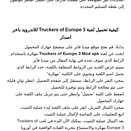
إلى نقطة التسليم المحددة.
كيفية تحميل لعبة Truckers of Europe 3 للاندرويد باخر
اصدار
بدايةً، قم بفتح موقع ميديا فاير على متصفح جهازك المحمول.
ابحث عن لعبة
Truckers of Europe 3 Mod apk
مهكرة باستخدام
الرابط الدي سوف تجده في نهاية المقال من ميديا فاير.
سيتم عرض العديد من الروابط المتعلقة باللعبة، حدد الرابط الذي
يحمل اسم اللعبة ويحتوي على الكلمة “مهكرة”.
بمجرد النقر على الرابط، ستنتقل إلى صفحة التحميل. انتظر ثوانٍ قليلة
حتى تتم معالجة الرابط ويتم توفيره للتحميل.
اضغط على كلمة “تحميل” وانتظر حتى يتم تنزيل ملف اللعبة على
جهازك المحمول.
بمجرد اكتمال التنزيل، انقر على ملف اللعبة لبدء عملية التثبيت.
اتبع التعليمات على الشاشة لإكمال عملية التثبيت.
بعد اكتمال عملية التثبيت، يمكنك الآن البدء في لعب Truckers of
Europe 3 مهكرة والاستمتاع بتجربة القيادة الواقعية في أوروبا.