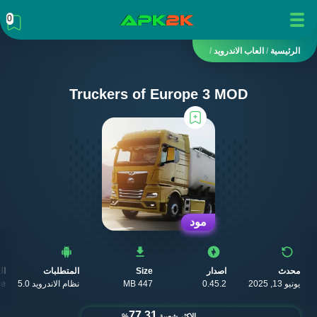
0
الرئيسية
/
العاب الاندرويد
/
Truckers of Europe 3 MOD
مود
محدث
اصدار
Size
المتطلبات
ال
يونيو 13, 2025
0.45.2
447 MB
نظام الاندرويد 5.0
re
77.31
الاكثر شعبية
%