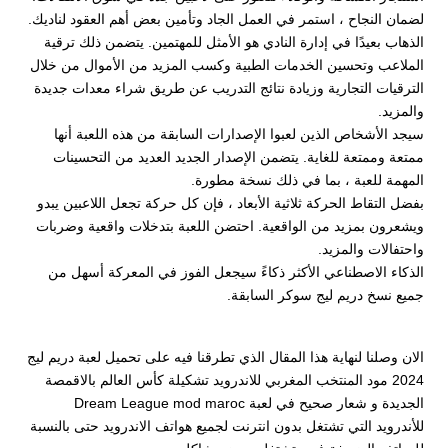
لضمان النجاح ، استمر في العمل الجاد وتأمين بعض أهم العقود لناديك.
الذهاب بعيدًا في إدارة النادي هو الأمثل للمهتمين. يتضمن ذلك ترقية
الملاعب وتحسين الخدمات الطبية وكسب المزيد من الأموال من خلال
الترقيات التجارية وزيادة نتائج التدريب عن طريق شراء معدات جديدة
والمزيد.
سيجد الأشخاص الذين لعبوا الإصدارات السابقة من هذه اللعبة أنها
ممتعة وممتعة للغاية. يتضمن الإصدار الجديد العديد من التحسينات
المهمة للعبة ، بما في ذلك نسخة مطورة.
بفضل التقاط الحركة ثلاثية الأبعاد ، فإن كل حركة تجعل اللاعبين يبدو
ويشعرون بمزيد من الواقعية. احتضن اللعبة بتدخلات واقعية وضربات
واحتفالات والمزيد.
الذكاء الاصطناعي الأكثر ذكاءً سيجعل الفوز في المعركة أسهل من
جميع نسخ دريم ليج سوكر السابقة.
الان وصلنا لنهاية هذا المقال الذي تطرقنا فيه على تحميل لعبة دريم ليج
2024 مود المنتخب المغربي للاندرويد تشكيلة كأس العالم بالاقمصة
الجديدة و شعار صحيح في لعبة Dream League mod maroc
للأندرويد التي تشتغل بدون انترنت لجميع هواتف الاندرويد حتى بالنسبة