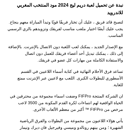
نبدة عن تحميل لعبة دريم ليج 2024 مود المنتخب المغربي
للاندرويد
لتصبح قائد فريق ، عليك أن تختار فريقًا قويًا وتبدأ المباراة معهم بنجاح.
يجب عليك أيضًا اختيار ملعب مناسب لفريقك وتزويدهم بالزي الرسمي
المناسب.
مع الإصدار الجديد ، يمكنك لعب اللعبة دون الاتصال بالإنترنت. بالإضافة
إلى ذلك ، يمكنك تبديل أحد أعضاء فريقك للعمل دون اتصال
والاستفادة الكاملة من مهارات كل عضو في فريقك.
تساعد فرق الأحلام النهائية في كتابة أسماء اللاعبين في القسم
الأسطوري للبطولات الكبرى. اللعب مع لاعبين عبر الإنترنت ممتع
للغاية.
ان الشركة المنتجة FIFPro وضفت اسماء مجموعة من محترفين في
الحياة الواقعية لهم انتماءات لكرة القدم المكونة من 3500 لاعب
مرخص من FIFPro ™ أكبر من معظم الألعاب الأخرى.
يأتي هؤلاء اللاعبون من مجموعة من البطولات والفرق الرياضية
الشهيرة ؛ ومن بينهم رونالدو وميسي وفيرجيل فان ديرك ونيمار