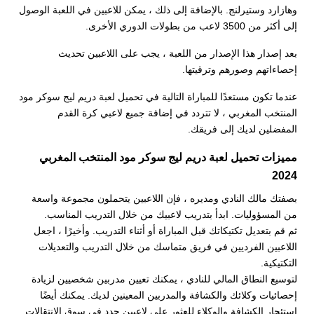
وهازارد وستيرلنج. بالإضافة إلى ذلك ، يمكن للاعبين في اللعبة الوصول
إلى أكثر من 3500 لاعب من بطولات الدوري الأخرى.
بعد إصدار هذا الإصدار من اللعبة ، يجب على اللاعبين تحديث
إحصاءاتهم وصورهم وترقيتها.
عندما تكون مستعدًا للمباراة التالية في تحميل لعبة دريم ليج سوكر مود
المنتخب المغربي ، لا تتردد في إضافة جميع لاعبي كرة القدم
المفضلين لديك إلى فريقك.
مميزات تحميل لعبة دريم ليج سوكر مود المنتخب المغربي
2024
بصفتك مالك النادي ومديره ، فإن اللاعبين يتحملون مجموعة واسعة
من المسؤوليات. ابدأ بتدريب لاعبيك من خلال التدريب المناسب.
ثم قم بتعديل تكتيكاتك قبل المباراة أو أثناء التدريب. وأخيرًا ، اجعل
اللاعبين الفرديين في فريق متماسك من خلال التدريب والتعديلات
التكتيكية.
لتوسيع النطاق المالي للنادي ، يمكنك تعيين مدربين شخصيين لزيادة
إحصائيات وكلائك والكشافة والمدربين المعينين لديك. يمكنك أيضًا
استئجار الكشافة والوكلاء للعثور على لاعبين جدد في سوق الانتقالات.