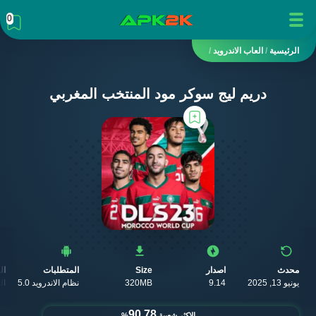
0
الرئيسية
/
العاب الاندرويد
/
دريم ليج سوكر مود المنتخب المغربي
محدث
اصدار
Size
المتطلبات
ال
يونيو 13, 2025
9.14
320MB
نظام الاندرويد 5.0
ال
90.78
الاكثر شعبية
%