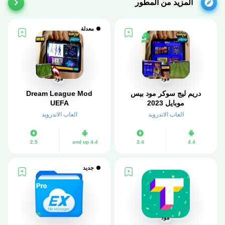
المزيد من المطور
معدلة
مود
مود
دريم ليج سوكر مود بيس
Dream League Mod
موبايل 2023
UEFA
العاب الاندرويد
العاب الاندرويد
2.5
4.4 and up
3.4
4.4
جديد
مود