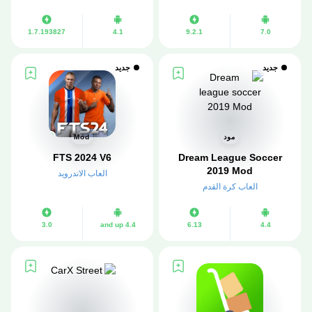
1.7.193827
4.1
9.2.1
7.0
جديد
جديد
مود
Mod
FTS 2024 V6
Dream League Soccer
2019 Mod
العاب الاندرويد
العاب كرة القدم
3.0
4.4 and up
6.13
4.4