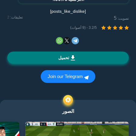
[posts_like_dislike]
تعليقات:
2
5
تصويت:
3.2/5 - (9 أصوات)
تحميل
Join our Telegram
الصور