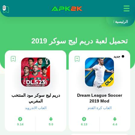
0
الرئيسية
/
تحميل لعبة دريم ليج سوكر 2019
جديد
مود
Dream League Soccer
دريم ليج سوكر مود المنتخب
2019 Mod
المغربي
العاب كرة القدم
العاب الاندرويد
9.14
5.0
6.13
4.4