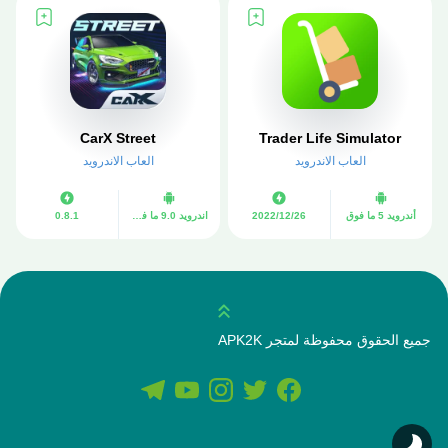
CarX Street
Trader Life Simulator
العاب الاندرويد
العاب الاندرويد
أندرويد 5 ما فوق
26‏/12‏/2022
اندرويد 9.0 ما فوق
0.8.1
انتقل للاعلى
جميع الحقوق محفوظة لمتجر APK2K