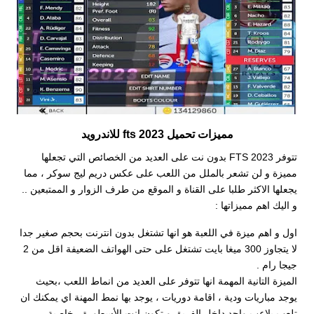
مميزات تحميل fts 2023 للاندرويد
تتوفر FTS 2023 بدون نت على العديد من الخصائص التي تجعلها
مميزة و لن تشعر بالملل من اللعب على عكس دريم ليج سوكر ، مما
يجعلها الاكثر طلبا على القناة و الموقع من طرف الزوار و الممتبعين ..
و اليك اهم مميزاتها :
اول و اهم ميزة في اللعبة هو انها تشتغل بدون انترنت بحجم صغير جدا
لا يتجاوز 300 ميغا بايت تشتغل على حتى الهواتف الضعيفة اقل من 2
جيجا رام .
الميزة التانية المهمة انها تتوفر على العديد من انماط اللعب ،بحيث
يوجد مباريات ودية ، اقامة دوريات ، يوجد بها نمط المهنة اي يمكنك ان
تلعب بلاعب واحد داخل الفريق و تكون انت الأسطورة ، خاصية