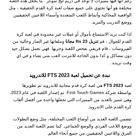
رغم انها فيها مميزات لا توجد في دريم ليج سوكر . ما يجعل هذه اللعبة
مختلفة هو أنها تحتوي على جميع صفات لعبة كرة القدم الحقيقية ، مثل
الواقعية المحاكية وأنماط اللعب المتعددة وأسماء اللاعبين الحقيقيين
ووضع التدريب والمزيد.
اذا كنت تريد الاستمتاع بأموال أو عملات غير محدودة في لعبة كرة
القدم للجوال ، قم
تنزيل fts 23 مجانا
وملفاتها غير الضار وخالية من
الفيروسات ، قام فريقي بفحص اللعبة وجربها. فهي تعمل بشكل جيد
دون مشاكل و كذا بدون الحاجة للانترنت العب متى تشاء و في اي
وقت تريده .
نبدة
عن تحميل ل
عبة FTS 2023 للاندرويد
لعبة
FTS 2023
هي لعبة كرة قدم مجانية للاندرويد تم تطويرها
بواسطة شركة First Touch Games. تم إصدار اللعبة في عام 2023،
وهي تتميز بالعديد من المميزات التي تجعلها واحدة من أفضل ألعاب
كرة القدم على الاندرويد.
تتضمن اللعبة العديد من أوضاع اللعب المختلفة، مثل وضع البطولات
ووضع اللاعب الفردي والوضع الجماعي. كما تضم اللعبة العديد من
الفرق واللاعبين الحقيقيين من جميع أنحاء العالم.