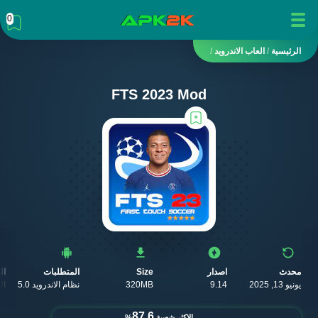
0
الرئيسية
/
العاب الاندرويد
/
FTS 2023 Mod
محدث
اصدار
Size
المتطلبات
ال
يونيو 13, 2025
9.14
320MB
نظام الاندرويد 5.0
ال
87.6
الاكثر شعبية
%