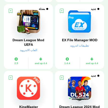
جديد
معدلة
مود
Dream League Mod
EX File Manager MOD
UEFA
تطبيقات اندرويد
العاب الاندرويد
2.5
4.4 and up
1.4.4
4.4 and up
جديد
مود
KineMaster
Dream League 2024 Mod