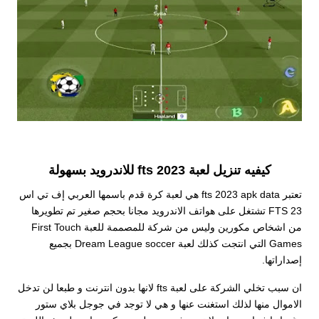
كيفيه تنزيل لعبة fts 2023 للاندرويد بسهولة
تعتبر fts 2023 apk data هي لعبة كرة قدم باسمها العربي إف تي اس
FTS 23 تشتغل على هواتف الاندرويد مجانا بحجم صغير تم تطويرها
من اشخاص مكورين وليس من شركة للمصممة للعبة First Touch
Games التي انتجت كذلك لعبة Dream League soccer بجميع
إصداراتها.
ان سبب تخلي الشركة على لعبة fts لانها بدون انترنت و طبعا لن تدخل
الاموال منها لذلك استغنت عنها و هي لا توجد في جوجل بلاي ستور