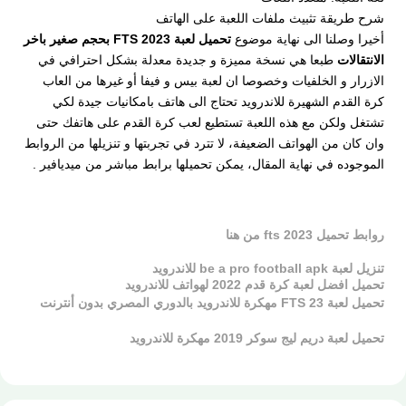
شرح طريقة تثبيث ملفات اللعبة على الهاتف
أخيرا وصلنا الى نهاية موضوع
تحميل لعبة FTS 2023 بحجم صغير باخر
الانتقالات
طبعا هي نسخة مميزة و جديدة معدلة بشكل احترافي في
الازرار و الخلفيات وخصوصا ان لعبة بيس و فيفا أو غيرها من العاب
كرة القدم الشهيرة للاندرويد تحتاج الى هاتف بامكانيات جيدة لكي
تشتغل ولكن مع هذه اللعبة تستطيع لعب كرة القدم على هاتفك حتى
وان كان من الهواتف الضعيفة، لا تترد في تجربتها و تنزيلها من الروابط
الموجوده في نهاية المقال، يمكن تحميلها برابط مباشر من ميديافير .
روابط تحميل fts 2023 من هنا
تنزيل لعبة be a pro football apk للاندرويد
تحميل افضل لعبة كرة قدم 2022 لهواتف للاندرويد
تحميل لعبة FTS 23 مهكرة للاندرويد بالدوري المصري بدون أنترنت
تحميل لعبة دريم ليج سوكر 2019 مهكرة للاندرويد