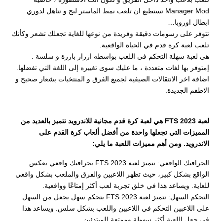
Manager Mod تستطيع ان تلعب نمط الماستر ليج و تتاهل لدوري
ابطال اوروبا…
تتوفر على رسومات دقيقة وفريدة من نوعها للغاية تجعلك تشعر وكأنك
تلعب لعبة كرة قدم في الحياة الواقعية.
هي لعبة سهلة التحكم في اللعب بواسطه ازرار بارزة و سلسة .
‏إمتوفر بها لغات متعددة ، ما عليك سوى تغييره إلى اللغة التي تفضلها.
اضافة اخر الانتقالات الصيفية لجميع الفرق و المنتخبات بشعار صحيح و
الاطقم الجديدة.
لعبة FTS 2023 هي لعبة كرة قدم مجانية للاندرويد تتميز بالعديد من
المميزات التي تجعلها واحدة من أفضل ألعاب كرة القدم على
الاندرويد. ومن أهم مميزات اللعبة ما يلي:
الجرافيك الواقعي: تتميز لعبة FTS 2023 بجرافيك واقعي يعكس
الواقع بشكل كبير، حيث تظهر اللاعبين والفرق والملعب بشكل واقعي
للغاية. ويساعد هذا في خلق تجربة لعب أكثر إمتاعًا وواقعية.
التحكم السهل: تتميز لعبة FTS 2023 بتحكم سهل يجعل من السهل
على اللاعبين التحكم في اللاعبين واللعب بشكل سلس. ويساعد هذا
في جعل اللعبة أكثر سهولة وممتعة للمبتدئين.