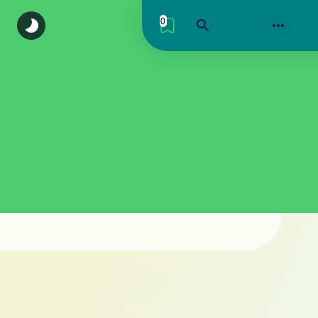
0
اكتشف