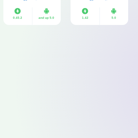
0.45.2
5.0 and up
1.42
5.0