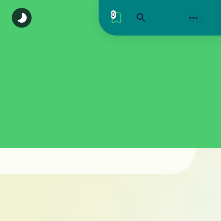
0
اكتشف