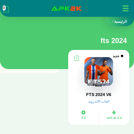
0
الرئيسية
/
fts 2024
جديد
Mod
FTS 2024 V6
العاب الاندرويد
3.0
4.4 and up