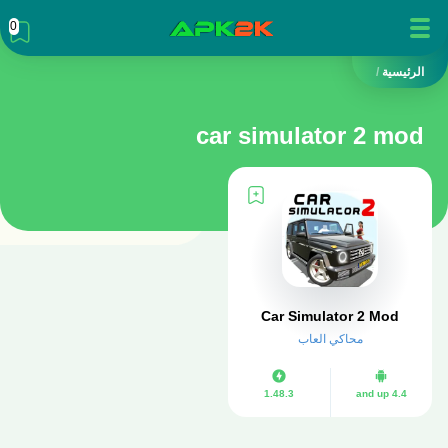
0
الرئيسية
/
car simulator 2 mod
Car Simulator 2 Mod
محاكي العاب
1.48.3
4.4 and up