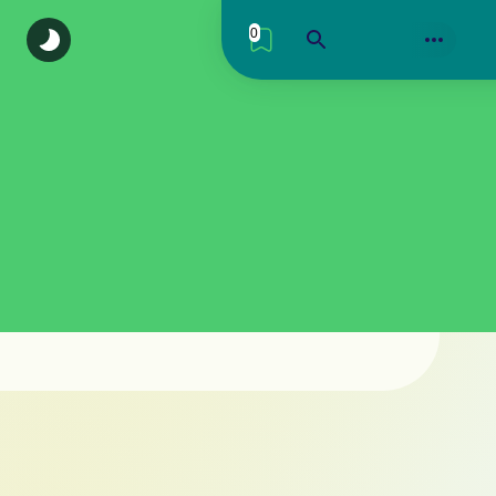
0
اكتشف