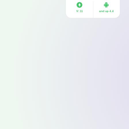
V: 11
4.4 and up