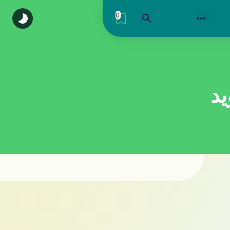
0
اكتشف