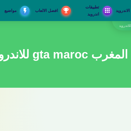
تطبيقات
الاندرويد
افضل الالعاب
مواضيع
اندرويد
gta m للاندرويد