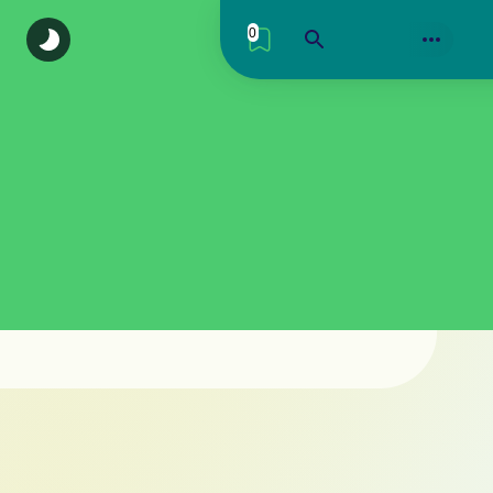
0
اكتشف